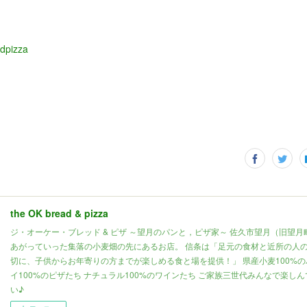
dpizza
the OK bread & pizza
ジ・オーケー・ブレッド & ピザ ～望月のパンと，ピザ家～ 佐久市望月（旧望
あがっていった集落の小麦畑の先にあるお店。 信条は「足元の食材と近所の人
切に、子供からお年寄りの方までが楽しめる食と場を提供！」 県産小麦100%の
イ100%のピザたち ナチュラル100%のワインたち ご家族三世代みんなで楽し
い♪