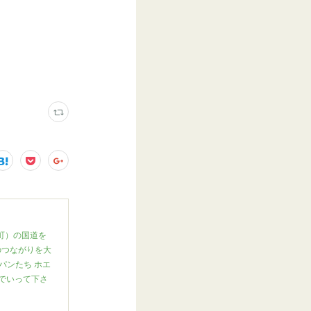
月町）の国道を
のつながりを大
パンたち ホエ
んでいって下さ