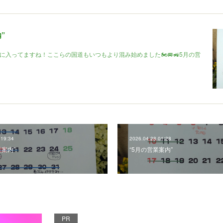
”
に入ってますね！ここらの国道もいつもより混み始めました🏍️🚐🚜5月の営
 19:34
2026.04.28 01:28
業案内”
“5月の営業案内”
PR