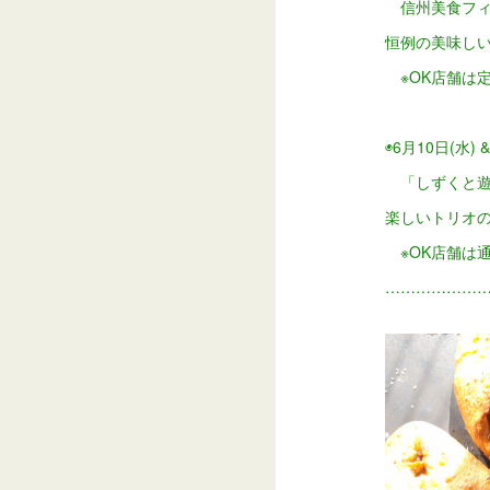
信州美食フィ
恒例の美味し
※OK店舗は
◉6月10日(水) &
「しずくと遊
楽しいトリオの
※OK店舗は
………………