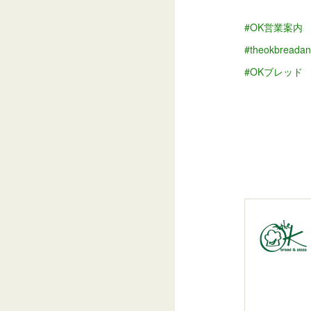
#OK営業案内
#theokbreadan
#OKブレッド