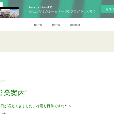
Ameba Owndで
今す
あなただけのホームページやブログをつくろう
home
menu
access
:57
営業案内”
日が増えてきました。梅雨も目前ですね〜💧
です。